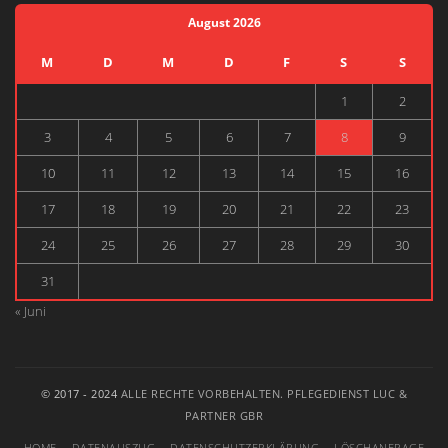
August 2026
M
D
M
D
F
S
S
1
2
3
4
5
6
7
8
9
10
11
12
13
14
15
16
17
18
19
20
21
22
23
24
25
26
27
28
29
30
31
« Juni
© 2017 - 2024
ALLE RECHTE VORBEHALTEN. PFLEGEDIENST LUC &
PARTNER GBR
HOME
DATENAUSZUG
DATENSCHUTZERKLÄRUNG
LÖSCHANFRAGE